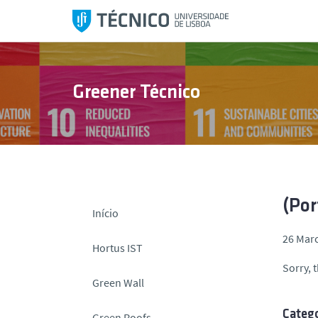
S
k
i
p
t
Greener Técnico
o
c
o
n
t
e
n
(Por
Início
t
26 Marc
Hortus IST
Sorry, t
Green Wall
Catego
Green Roofs