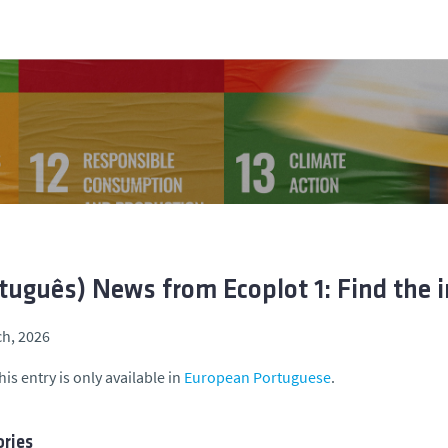
tuguês) News from Ecoplot 1: Find the i
h, 2026
his entry is only available in
European Portuguese
.
ries